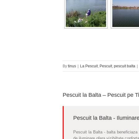
By
tinus
|
La Pescuit
,
Pescuit
,
pescuit balta
|
Pescuit la Balta – Pescuit pe 
Pescuit la Balta - Ilumina
Pescuit la Balta - balta beneficiaza 
de iluminare ofera vizibiltate confort