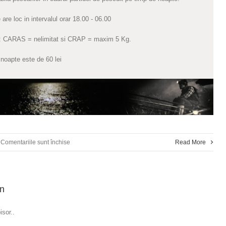
are loc in intervalul orar 18.00 - 06.00
ea: CARAS = nelimitat si CRAP = maxim 5 Kg.
 noapte este de 60 lei
pentru
Comentariile sunt închise
Read More
Pescuit
la
on
Balta
–
isor..