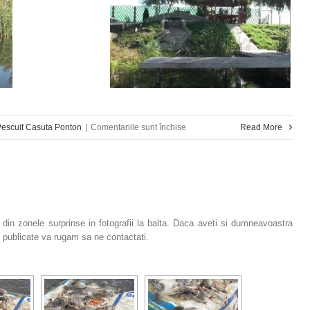
pentru
escuit Casuta Ponton
|
Comentariile sunt închise
Read More
Galerie
Video
–
Pescuit
din zonele surprinse in fotografii la balta. Daca aveti si dumneavoastra
fie publicate va rugam sa ne contactati.
la
Balta