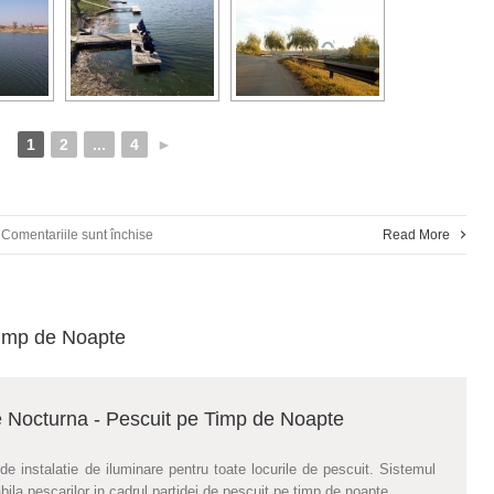
1
2
...
4
►
pentru
Comentariile sunt închise
Read More
Galerie
Foto
Timp de Noapte
–
Pescuit
re Nocturna - Pescuit pe Timp de Noapte
la
Balta
de instalatie de iluminare pentru toate locurile de pescuit. Sistemul
abila pescarilor in cadrul partidei de pescuit pe timp de noapte.